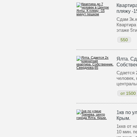
Квартира
пляжу -1
Сдам 3к.к
Квартира
этаже 5т
550
Ялта. Сд
Собстве
Сдается 2
человек, 
централь
от 1500
1кв по у
Крым.
1ккв от н
10 мин. п