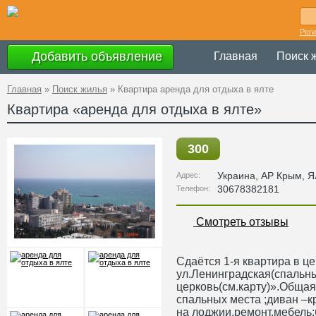
Рег
Добавить объявление
Главная
Поиск 
Главная
»
Поиск жилья
»
Квартира аренда для отдыха в ялте
Квартира «аренда для отдыха в ялте»
300
Украина
,
АР Крым
, Я
Адрес:
30678382181
Телефон:
Смотреть отзывы
Сдаётся 1-я квартира в ц
ул.Ленинградская(спальн
церковь(см.карту)».Общая
спальных места ;диван –к
на лоджии,ремонт,мебель;