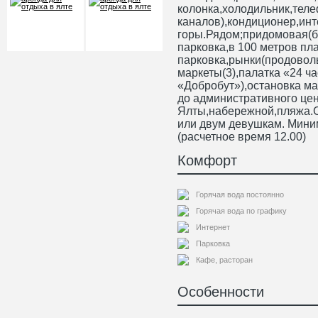
колонка,холодильник,тел
каналов),кондиционер,инт
горы.Рядом;придомовая(б
парковка,в 100 метров пл
парковка,рынки(продовол
маркеты(3),палатка «24 ч
«Добробут»),остановка ма
до административного це
Ялты,набережной,пляжа.Сд
или двум девушкам. Миним
(расчетное время 12.00)
Комфорт
Горячая вода постоянно
Горячая вода по графику
Интернет
Парковка
Кафе, расторан
Особенности