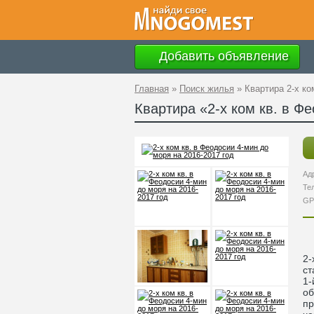
Добавить объявление
Главная
»
Поиск жилья
»
Квартира 2-х ко
Квартира «2-х ком кв. в Ф
Ад
Те
GP
2-
ст
1-
об
пр