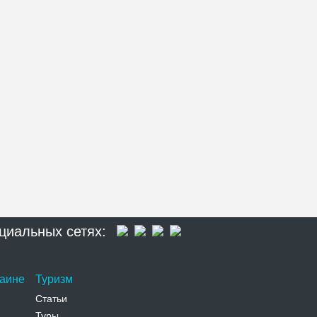
циальных сетях:
раине
Туризм
Статьи
Туры