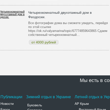
Четырехкомнатный двухэтажный дом в
Феодосии.
Все фотографии дома вы сможете увидеть, перейдя
по этой ссылке
https://ok.ru/valyamarina/topic/67774859643865 Сдаем
собственный четырехкомнатный…
от 4000 рублей
Мы есть в со
Публикации
Зимний отдых в Украине
Летннй отдых в Ук
Новости
АР Крым
Буковель
Блоги
Восточный Крым
-