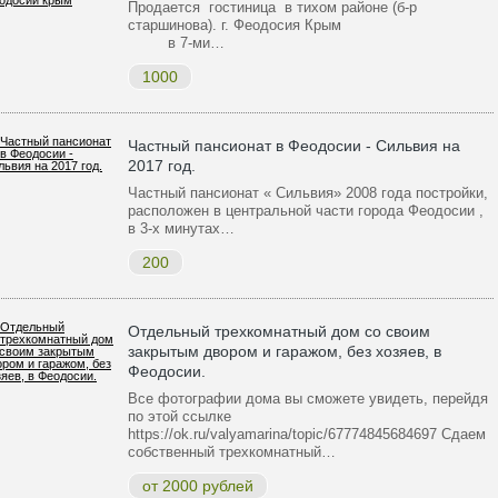
Продается гостиница в тихом районе (б-р
старшинова). г. Феодосия Крым
в 7-ми…
1000
Частный пансионат в Феодосии - Сильвия на
2017 год.
Частный пансионат « Сильвия» 2008 года постройки,
расположен в центральной части города Феодосии ,
в 3-х минутах…
200
Отдельный трехкомнатный дом со своим
закрытым двором и гаражом, без хозяев, в
Феодосии.
Все фотографии дома вы сможете увидеть, перейдя
по этой ссылке
https://ok.ru/valyamarina/topic/67774845684697 Сдаем
собственный трехкомнатный…
от 2000 рублей