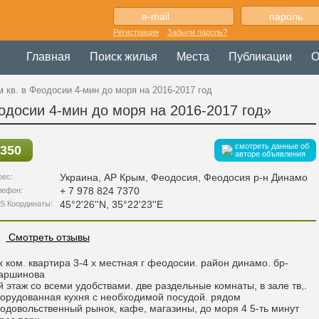
Регистрация
Забыли пароль?
Главная
Поиск жилья
Места
Публикации
О
м кв. в Феодосии 4-мин до моря на 2016-2017 год
еодосии 4-мин до моря на 2016-2017 год»
смотреть данные об
350
авторе объявления
Украина
,
АР Крым
, Феодосия,
Феодосия р-н Динамо
рес:
+ 7 978 824 7370
лефон:
45°2'26''N, 35°22'23''E
S Координаты:
Смотреть отзывы
х ком. квартира 3-4 х местная г феодосии. район динамо. бр-
аршинова
й этаж со всеми удобствами. две раздельные комнаты, в зале тв,.
орудованная кухня с необходимой посудой. рядом
одовольственный рынок, кафе, магазины, до моря 4 5-ть минут