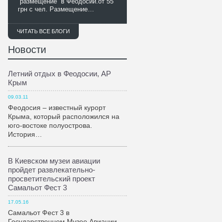
размещение в Феодосии.от 55
грн с чел. Размещение…
ЧИТАТЬ ВСЕ БЛОГИ
Новости
Летний отдых в Феодосии, АР
Крым
09.03.11
Феодосия – известный курорт
Крыма, который расположился на
юго-востоке полуострова.
История…
В Киевском музеи авиации
пройдет развлекательно-
просветительский проект
Самальот Фест 3
17.05.16
Самальот Фест 3 в
Государственном Музее Авиации.