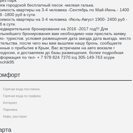
рез парк.
яж городской бесплатный песок -мелкая галька.
оимость квартиры на 3-4 человека -Сентябрь по Май-Июнь - 1400
б -1800 руб в сути.
оимость квартиры на 3-4 человека -Июль-Август 1900- 2400 руб -
б в сути.
едварительное бронирование на 2016 -2017 год!!! Для
льнейшего бронирования вам необходимо нам прислать заявку.
о- туристов. условия размещения дата заезда дата выезда. место
тельства. после чего мы вам вышлем нашу бронь. сообщаете
нные о прибытие в Крым, Вас встречаем на авто вокзале г
одосии, и доставляем до базы размещения. более подробная
формация по тел- + 7 978 824 7370 icq 305-149-763 scype
mchik95
омфорт
Горячая вода постоянно
Горячая вода по графику
Интернет
Парковка
Кафе, расторан
арта