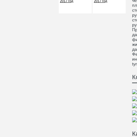
че
пл
ст
ру
ст
ру
Пр
да
фи
жи
да
Фе
ин
ty
К
К