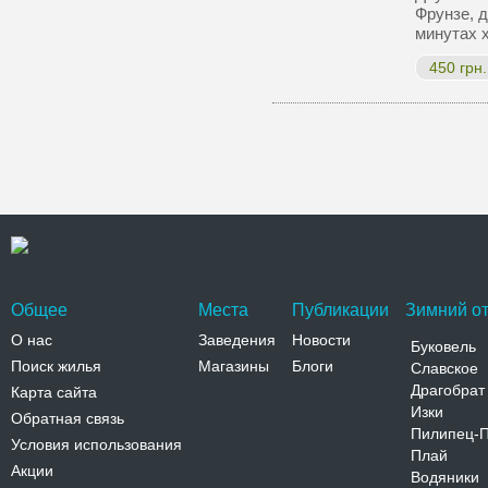
Фрунзе, д
минутах 
450 грн.
Общее
Места
Публикации
Зимний от
О нас
Заведения
Новости
Буковель
Поиск жилья
Магазины
Блоги
Славское
Драгобрат
Карта сайта
Изки
Обратная связь
Пилипец-
Условия использования
Плай
Акции
Водяники