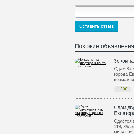
Похожие объявлени
3х комна
Сдам 3х 
города Ев
возможн
1500
Сдам дву
Евпатор
Сдаётся в
119, 8/9 
минут пе