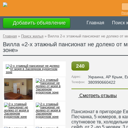
Рег
Добавить объявление
Главная
Поиск 
Главная
»
Поиск жилья
»
Вилла 2-х этажный пансионат не долеко от м
Вилла «2-х этажный пансионат не долеко от 
зоне»
240
Украина
,
АР Крым
, 
Адрес:
380990660422
Телефон:
Смотреть отзывы
Пансионат в пригороде Ев
Песчанка, 5 номеров, в ка
спутнковое тв, холодильник
сейф, от 2 -до 5 чеовек. 3