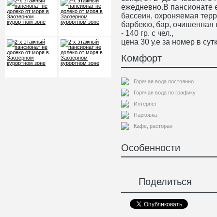
ежедневно.В пансионате е
бассеин, охроняемая терр
барбекю, бар, очишенная 
- 140 гр. с чел.,
цена 30 у.е за номер в сут
Комфорт
Горячая вода постоянно
Горячая вода по графику
Интернет
Парковка
Кафе, расторан
Особенности
Поделиться